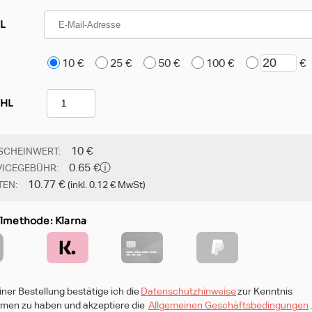
L
10 €
25 €
50 €
100 €
€
HL
10
€
SCHEINWERT:
0.65
€
ⓘ
VICEGEBÜHR:
10.77
€
TEN:
(inkl.
0.12
€ MwSt)
lmethode:
Klarna
ner Bestellung bestätige ich die
Datenschutzhinweise
zur Kenntnis
en zu haben und akzeptiere die
Allgemeinen Geschäftsbedingungen
.