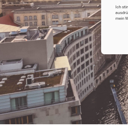
Ich st
ausdrüc
mein W