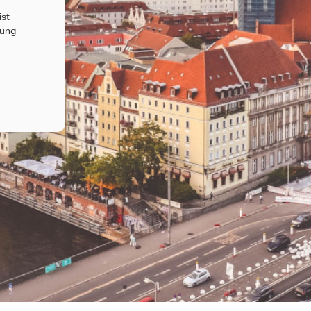
ist
rung