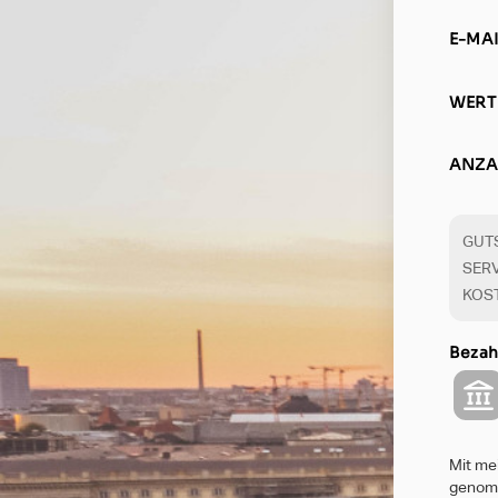
E-MAI
WERT
ANZA
GUT
SER
KOS
Bezah
Mit mei
genomm